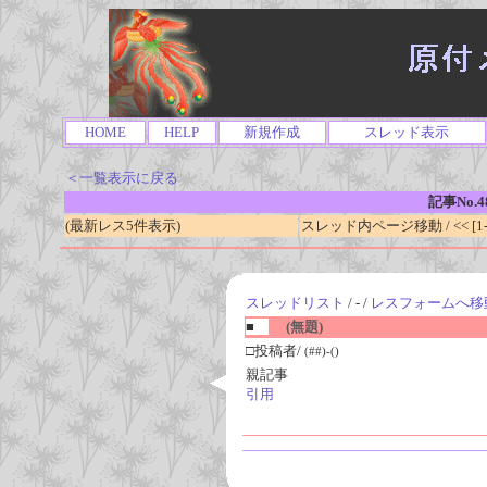
HOME
HELP
新規作成
スレッド表示
＜一覧表示に戻る
記事No.4
(最新レス5件表示)
スレッド内ページ移動 / << [1-0
スレッドリスト
/ - /
レスフォームへ移
■
(無題)
□投稿者/
(##)-()
親記事
引用