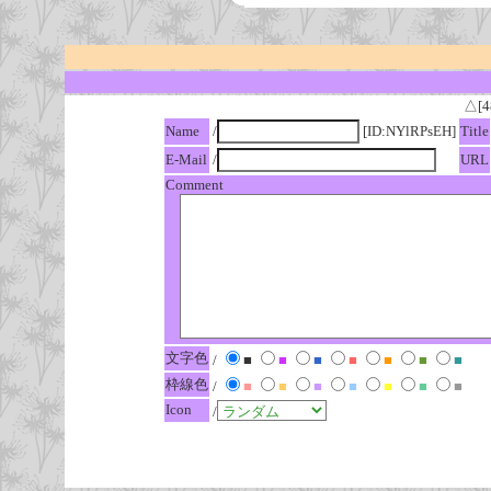
△[4
Name
/
[ID:NYlRPsEH]
Title
E-Mail
/
URL
Comment
文字色
/
■
■
■
■
■
■
■
枠線色
/
■
■
■
■
■
■
■
Icon
/