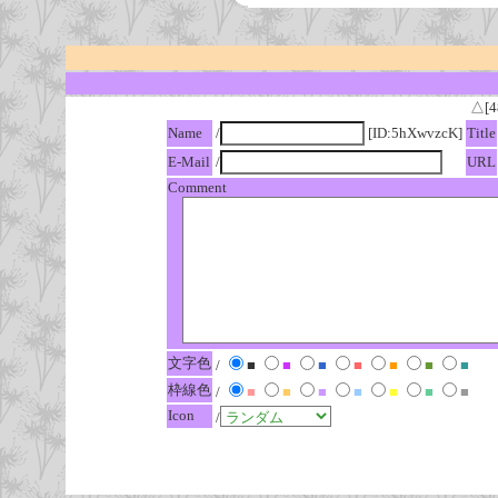
△[4
Name
/
[ID:5hXwvzcK]
Title
E-Mail
/
URL
Comment
文字色
/
■
■
■
■
■
■
■
枠線色
/
■
■
■
■
■
■
■
Icon
/