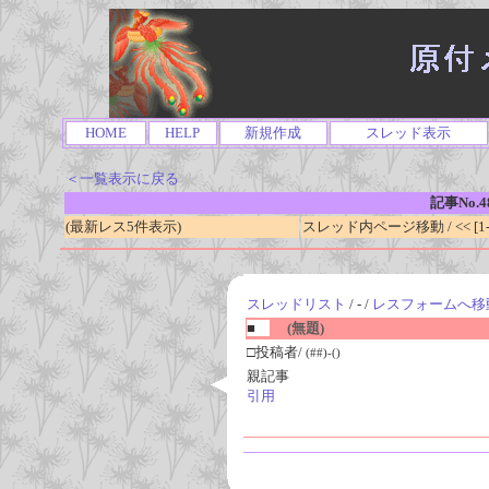
HOME
HELP
新規作成
スレッド表示
＜一覧表示に戻る
記事No.4
(最新レス5件表示)
スレッド内ページ移動 / << [1-0
スレッドリスト
/ - /
レスフォームへ移
■
(無題)
□投稿者/
(##)-()
親記事
引用