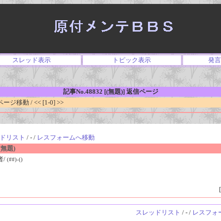
スレッド表示
トピック表示
発言
記事No.48832 [(無題)] 返信ページ
移動 / << [1-0] >>
ドリスト
/ - /
レスフォームへ移動
無題)
者/
(##)-()
[
スレッドリスト
/ - /
レスフォ