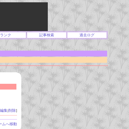
ランク
記事検索
過去ログ
編集
|
削除
]
ームへ移動