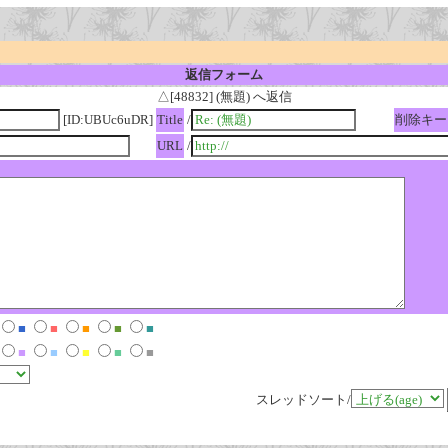
返信フォーム
△[48832] (無題) へ返信
[ID:UBUc6uDR]
Title
/
削除キー
URL
/
■
■
■
■
■
■
■
■
■
■
スレッドソート/