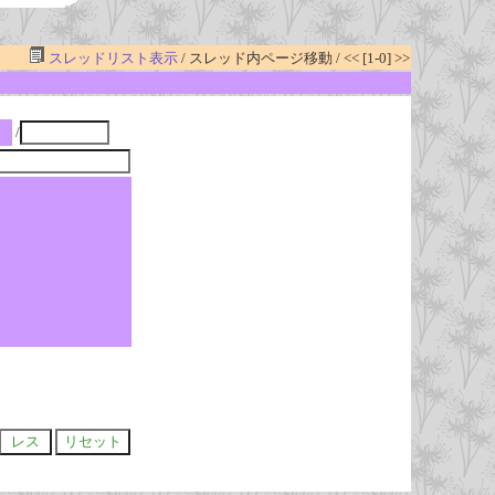
スレッドリスト表示
/ スレッド内ページ移動 / << [1-0] >>
/