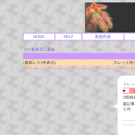
HOME
HELP
新規作成
＜一覧表示に戻る
(最新レス5件表示)
スレッド内ページ
スレッ
■
(
□投稿
親記事
引用