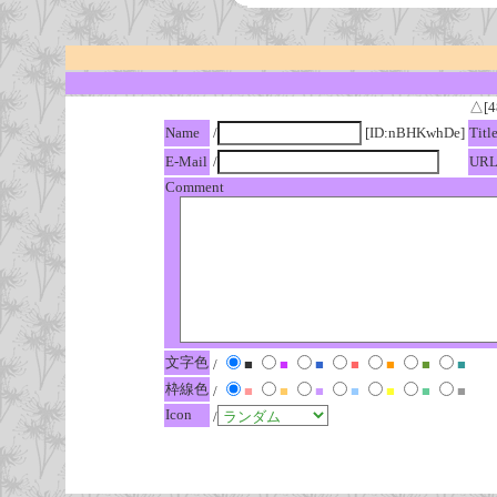
△[4
Name
/
[ID:nBHKwhDe]
Titl
E-Mail
/
UR
Comment
文字色
/
■
■
■
■
■
■
■
枠線色
/
■
■
■
■
■
■
■
Icon
/