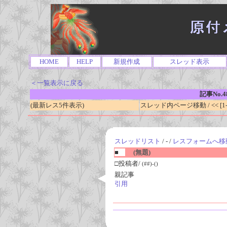
HOME
HELP
新規作成
スレッド表示
＜一覧表示に戻る
記事No.4
(最新レス5件表示)
スレッド内ページ移動 / << [1-0
スレッドリスト
/ - /
レスフォームへ移
■
(無題)
□投稿者/
(##)-()
親記事
引用