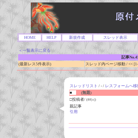
HOME
HELP
新規作成
スレッド表示
＜一覧表示に戻る
記事No.4
(最新レス5件表示)
スレッド内ページ移動 / << [1-0
スレッドリスト
/ - /
レスフォームへ移
■
(無題)
□投稿者/
(##)-()
親記事
引用