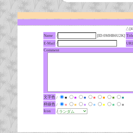
△[4
Name
/
[ID:0MHB6U2K]
Titl
E-Mail
/
UR
Comment
文字色
/
■
■
■
■
■
■
■
枠線色
/
■
■
■
■
■
■
■
Icon
/