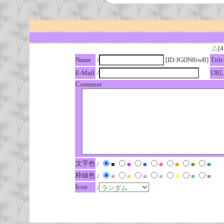
△[4
Name
/
[ID:JGDN8iwB]
Title
E-Mail
/
URL
Comment
文字色
/
■
■
■
■
■
■
■
枠線色
/
■
■
■
■
■
■
■
Icon
/