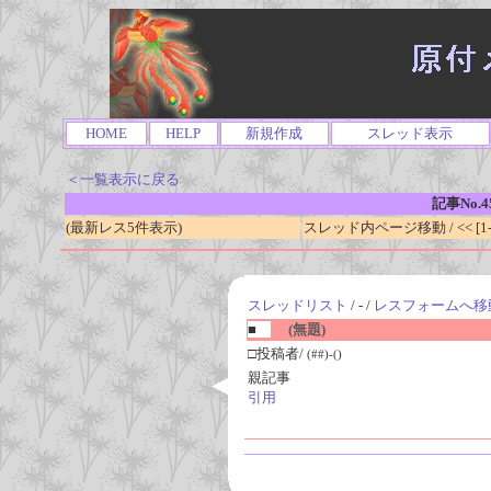
HOME
HELP
新規作成
スレッド表示
＜一覧表示に戻る
記事No.4
(最新レス5件表示)
スレッド内ページ移動 / << [1-0
スレッドリスト
/ - /
レスフォームへ移
■
(無題)
□投稿者/
(##)-()
親記事
引用