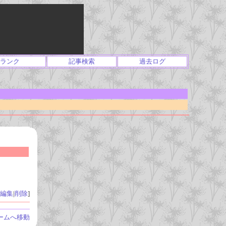
ランク
記事検索
過去ログ
編集
|
削除
]
ームへ移動