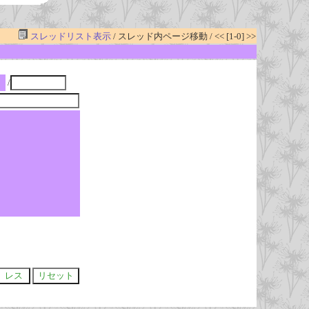
スレッドリスト表示
/ スレッド内ページ移動 / << [1-0] >>
/