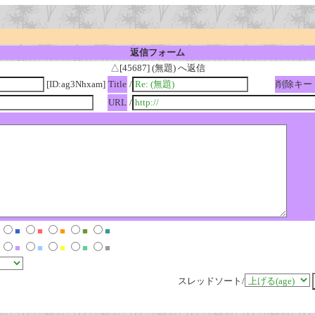
返信フォーム
△[45687] (無題) へ返信
[ID:ag3Nhxam]
Title
/
削除キー
URL
/
■
■
■
■
■
■
■
■
■
■
スレッドソート/