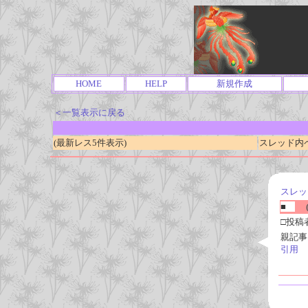
HOME
HELP
新規作成
＜一覧表示に戻る
(最新レス5件表示)
スレッド内ページ
スレッ
■
(
□投稿
親記事
引用