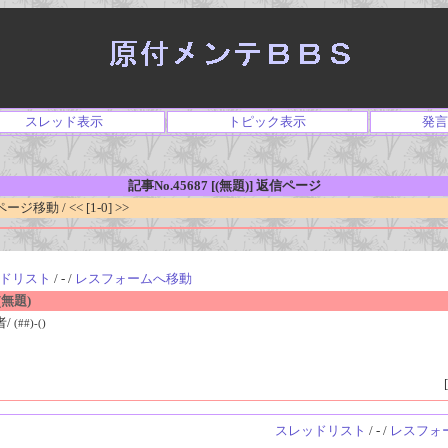
スレッド表示
トピック表示
発言
記事No.45687 [(無題)] 返信ページ
移動 / << [1-0] >>
ドリスト
/ - /
レスフォームへ移動
無題)
者/
(##)-()
[
スレッドリスト
/ - /
レスフォ