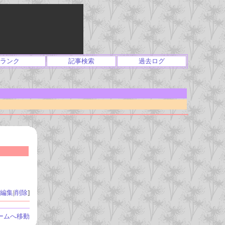
ランク
記事検索
過去ログ
編集
|
削除
]
ームへ移動