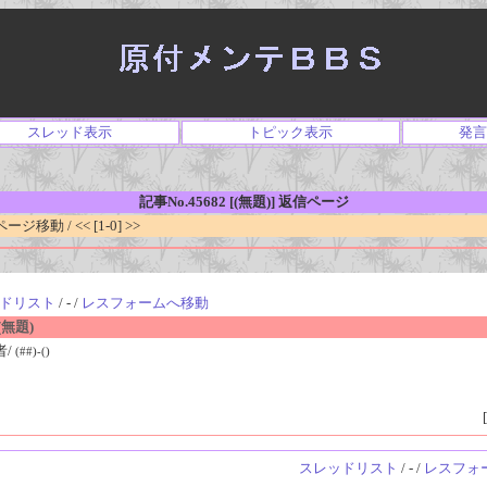
スレッド表示
トピック表示
発言
記事No.45682 [(無題)] 返信ページ
移動 / << [1-0] >>
ドリスト
/ - /
レスフォームへ移動
無題)
者/
(##)-()
[
スレッドリスト
/ - /
レスフォ