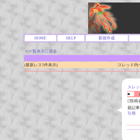
HOME
HELP
新規作成
＜一覧表示に戻る
(最新レス5件表示)
スレッド内ページ
スレッ
■
(
□投稿
親記事
引用