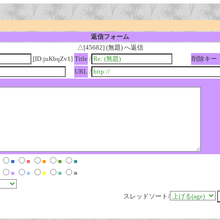
返信フォーム
△[45682] (無題) へ返信
[ID:juKbqZv1]
Title
/
削除キー
URL
/
■
■
■
■
■
■
■
■
■
■
スレッドソート/