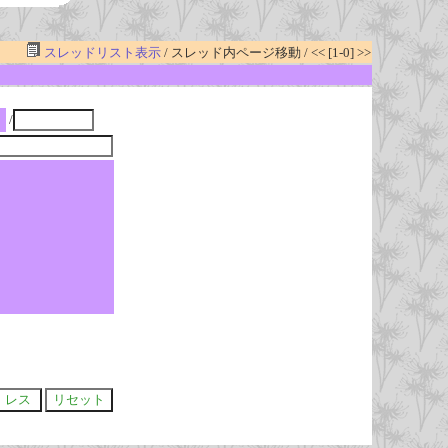
スレッドリスト表示
/ スレッド内ページ移動 / << [1-0] >>
/