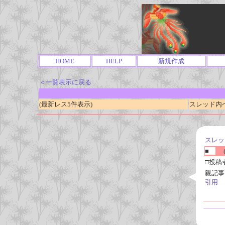
HOME
HELP
新規作成
＜一覧表示に戻る
(最新レス5件表示)
スレッド内ページ
スレッ
■
(
□投稿
親記事
引用