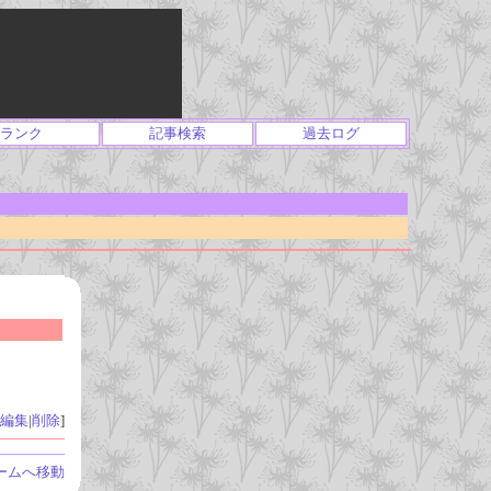
ランク
記事検索
過去ログ
編集
|
削除
]
ームへ移動