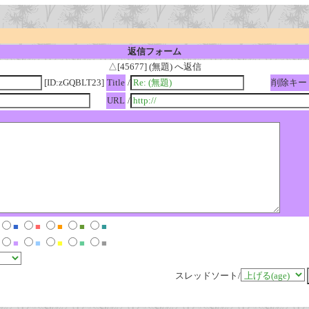
返信フォーム
△[45677] (無題) へ返信
[ID:zGQBLT23]
Title
/
削除キー
URL
/
■
■
■
■
■
■
■
■
■
■
スレッドソート/