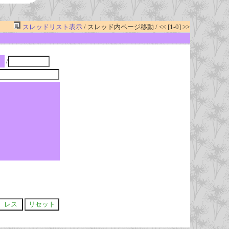
スレッドリスト表示
/ スレッド内ページ移動 / << [1-0] >>
/