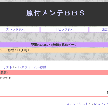
スレッド表示
トピック表示
発言
記事No.45677 [(無題)] 返信ページ
移動 / << [1-0] >>
ドリスト
/ - /
レスフォームへ移動
無題)
者/
(##)-()
[
スレッドリスト
/ - /
レスフォ