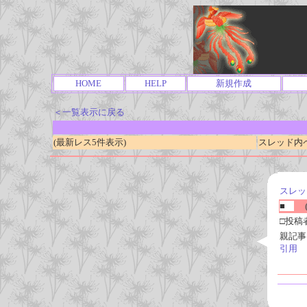
HOME
HELP
新規作成
＜一覧表示に戻る
(最新レス5件表示)
スレッド内ページ
スレッ
■
(
□投稿
親記事
引用