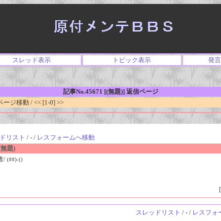
スレッド表示
トピック表示
発言
記事No.45671 [(無題)] 返信ページ
移動 / << [1-0] >>
ドリスト
/ - /
レスフォームへ移動
無題)
者/
(##)-()
[
スレッドリスト
/ - /
レスフォ