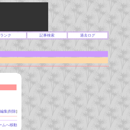
ランク
記事検索
過去ログ
編集
|
削除
]
ームへ移動