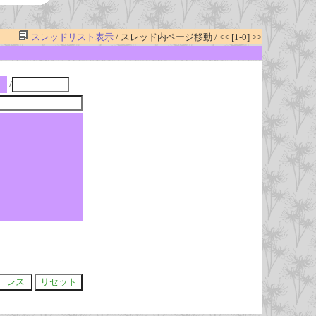
スレッドリスト表示
/ スレッド内ページ移動 / << [1-0] >>
/