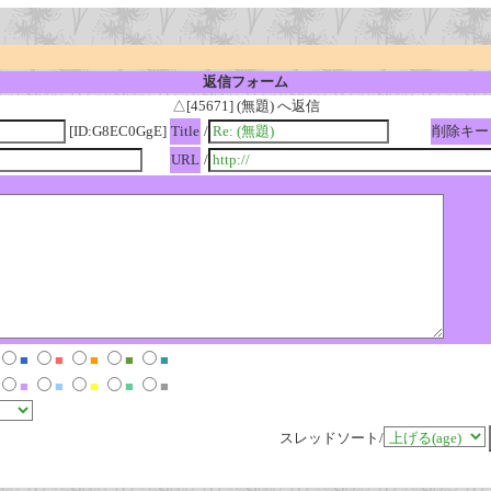
返信フォーム
△[45671] (無題) へ返信
[ID:G8EC0GgE]
Title
/
削除キー
URL
/
■
■
■
■
■
■
■
■
■
■
スレッドソート/