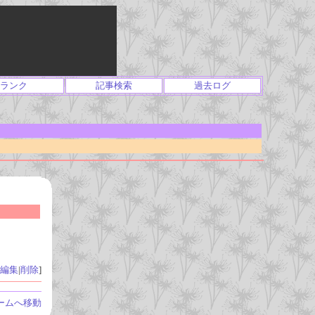
ランク
記事検索
過去ログ
編集
|
削除
]
ームへ移動