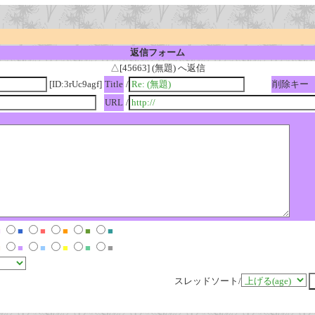
返信フォーム
△[45663] (無題) へ返信
[ID:3rUc9agf]
Title
/
削除キー
URL
/
■
■
■
■
■
■
■
■
■
■
■
■
スレッドソート/