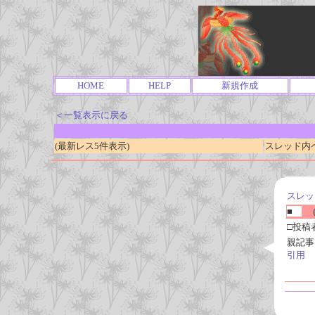
HOME
HELP
新規作成
＜一覧表示に戻る
(最新レス5件表示)
スレッド内ページ
スレッ
■
(
□投稿
親記事
引用