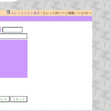
スレッドリスト表示
/ スレッド内ページ移動 / << [1-0] >>
/