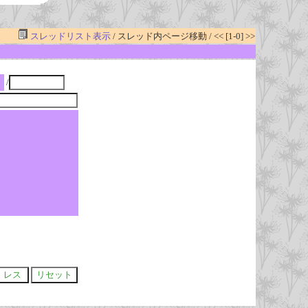
スレッドリスト表示
/ スレッド内ページ移動 / << [1-0] >>
/