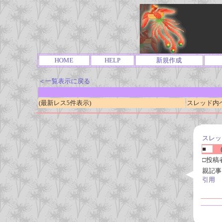
HOME
HELP
新規作成
＜一覧表示に戻る
(最新レス5件表示)
スレッド内ページ
スレッ
■
(
□投稿
親記事
引用