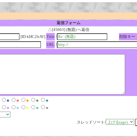
返信フォーム
△[45663] (無題) へ返信
[ID:kHC2ltAV]
Title
/
削除キー
URL
/
■
■
■
■
■
■
■
■
■
■
スレッドソート/