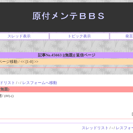
スレッド表示
トピック表示
発言
記事No.45663 [(無題)] 返信ページ
移動 / << [1-0] >>
ドリスト
/ - /
レスフォームへ移動
無題)
者/
(##)-()
[
スレッドリスト
/ - /
レスフォ