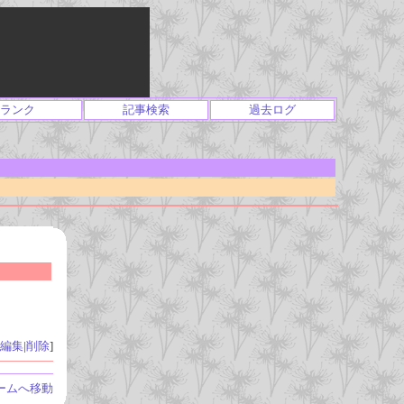
ランク
記事検索
過去ログ
編集
|
削除
]
ームへ移動