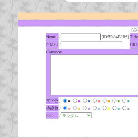
△[4
Name
/
[ID:5RA4E8B6]
Title
E-Mail
/
URL
Comment
文字色
/
■
■
■
■
■
■
■
枠線色
/
■
■
■
■
■
■
■
Icon
/