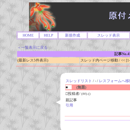
HOME
HELP
新規作成
スレッド表示
＜一覧表示に戻る
記事No.4
(最新レス5件表示)
スレッド内ページ移動 / << [1-0
スレッドリスト
/ - /
レスフォームへ移
■
(無題)
□投稿者/
(##)-()
親記事
引用