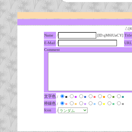
△[4
Name
/
[ID:qM6lUaCY]
Title
E-Mail
/
URL
Comment
文字色
/
■
■
■
■
■
■
■
枠線色
/
■
■
■
■
■
■
■
Icon
/