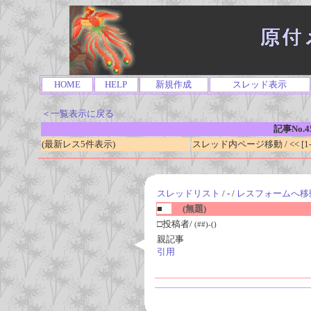
HOME
HELP
新規作成
スレッド表示
＜一覧表示に戻る
記事No.4
(最新レス5件表示)
スレッド内ページ移動 / << [1-0
スレッドリスト
/ - /
レスフォームへ移
■
(無題)
□投稿者/
(##)-()
親記事
引用