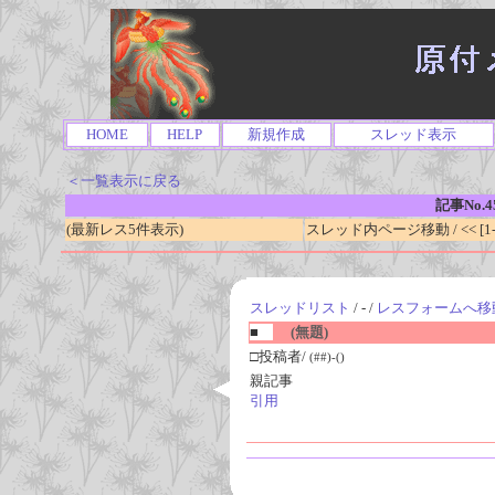
HOME
HELP
新規作成
スレッド表示
＜一覧表示に戻る
記事No.4
(最新レス5件表示)
スレッド内ページ移動 / << [1-0
スレッドリスト
/ - /
レスフォームへ移
■
(無題)
□投稿者/
(##)-()
親記事
引用