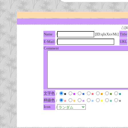
△[4
Name
/
[ID:qIxXxvMi]
Title
E-Mail
/
URL
Comment
文字色
/
■
■
■
■
■
■
■
枠線色
/
■
■
■
■
■
■
■
Icon
/