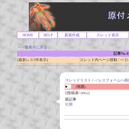
HOME
HELP
新規作成
スレッド表示
＜一覧表示に戻る
記事No.4
(最新レス5件表示)
スレッド内ページ移動 / << [1-0
スレッドリスト
/ - /
レスフォームへ移
■
(無題)
□投稿者/
(##)-()
親記事
引用