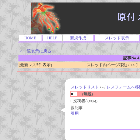
HOME
HELP
新規作成
スレッド表示
＜一覧表示に戻る
記事No.4
(最新レス5件表示)
スレッド内ページ移動 / << [1-0
スレッドリスト
/ - /
レスフォームへ移
■
(無題)
□投稿者/
(##)-()
親記事
引用