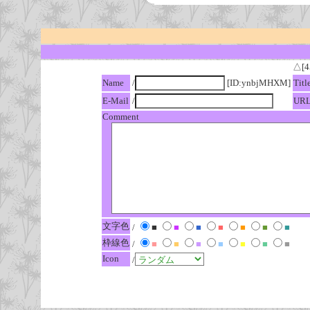
△[4
Name
/
[ID:ynbjMHXM]
Titl
E-Mail
/
UR
Comment
文字色
/
■
■
■
■
■
■
■
枠線色
/
■
■
■
■
■
■
■
Icon
/