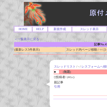
HOME
HELP
新規作成
スレッド表示
＜一覧表示に戻る
記事No.4
(最新レス5件表示)
スレッド内ページ移動 / << [1-0
スレッドリスト
/ - /
レスフォームへ移
■
(無題)
□投稿者/
(##)-()
親記事
引用