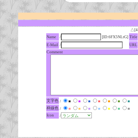
△[4
Name
/
[ID:6FX5NLtG]
Title
E-Mail
/
URL
Comment
文字色
/
■
■
■
■
■
■
■
枠線色
/
■
■
■
■
■
■
■
Icon
/