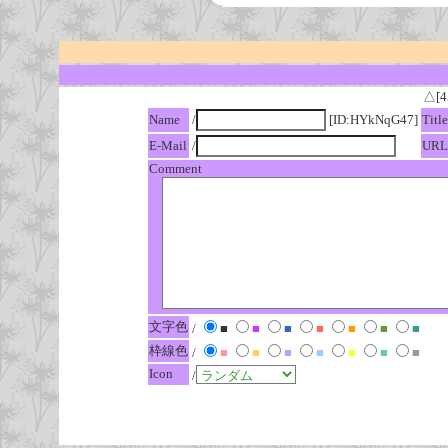
△[4
Name
/
[ID:HYkNqG47]
Title
E-Mail
/
URL
Comment
文字色
/
■
■
■
■
■
■
■
枠線色
/
■
■
■
■
■
■
■
Icon
/