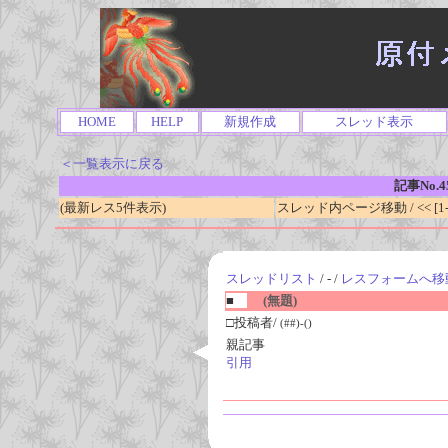
HOME
HELP
新規作成
スレッド表示
＜一覧表示に戻る
記事No.4
(最新レス5件表示)
スレッド内ページ移動 / << [1-0
スレッドリスト
/ - /
レスフォームへ移
■
(無題)
□投稿者/
(##)-()
親記事
引用