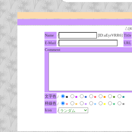
△[4
Name
/
[ID:aEyrVRR6]
Title
E-Mail
/
URL
Comment
文字色
/
■
■
■
■
■
■
■
枠線色
/
■
■
■
■
■
■
■
Icon
/