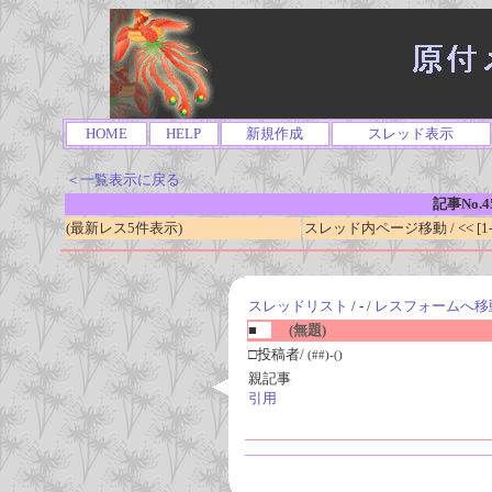
HOME
HELP
新規作成
スレッド表示
＜一覧表示に戻る
記事No.4
(最新レス5件表示)
スレッド内ページ移動 / << [1-0
スレッドリスト
/ - /
レスフォームへ移
■
(無題)
□投稿者/
(##)-()
親記事
引用