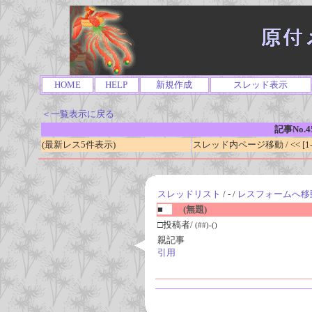
HOME
HELP
新規作成
スレッド表示
＜一覧表示に戻る
記事No.4
(最新レス5件表示)
スレッド内ページ移動 / << [1-0
スレッドリスト
/ - /
レスフォームへ移
■
(無題)
□投稿者/
(##)-()
親記事
引用