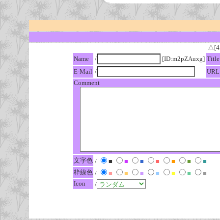
△[4
Name
/
[ID:m2pZAuxg]
Title
E-Mail
/
URL
Comment
文字色
/
■
■
■
■
■
■
■
枠線色
/
■
■
■
■
■
■
■
Icon
/