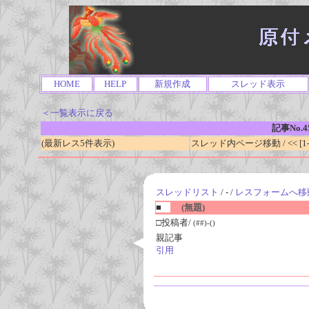
HOME
HELP
新規作成
スレッド表示
＜一覧表示に戻る
記事No.4
(最新レス5件表示)
スレッド内ページ移動 / << [1-0
スレッドリスト
/ - /
レスフォームへ移
■
(無題)
□投稿者/
(##)-()
親記事
引用