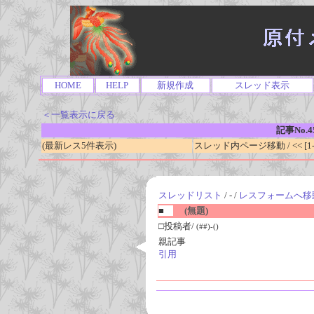
HOME
HELP
新規作成
スレッド表示
＜一覧表示に戻る
記事No.4
(最新レス5件表示)
スレッド内ページ移動 / << [1-0
スレッドリスト
/ - /
レスフォームへ移
■
(無題)
□投稿者/
(##)-()
親記事
引用