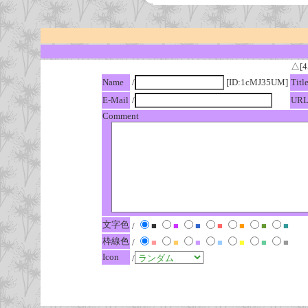
△[4
Name
/
[ID:1cMJ35UM]
Titl
E-Mail
/
UR
Comment
文字色
/
■
■
■
■
■
■
■
枠線色
/
■
■
■
■
■
■
■
Icon
/