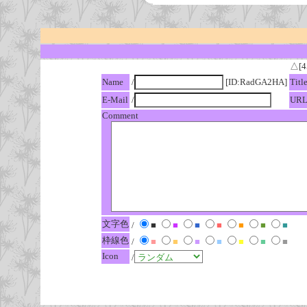
△[4
Name
/
[ID:RadGA2HA]
Titl
E-Mail
/
UR
Comment
文字色
/
■
■
■
■
■
■
■
枠線色
/
■
■
■
■
■
■
■
Icon
/