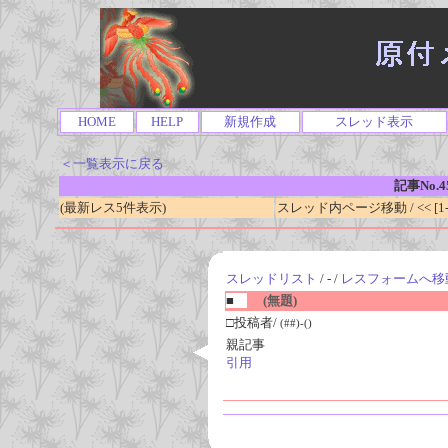
HOME
HELP
新規作成
スレッド表示
＜一覧表示に戻る
記事No.4
(最新レス5件表示)
スレッド内ページ移動 / << [1-0
スレッドリスト
/ - /
レスフォームへ移
■
(無題)
□投稿者/
(##)-()
親記事
引用