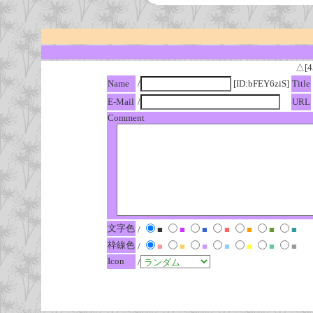
△[4
Name
/
[ID:bFEY6ziS]
Title
E-Mail
/
URL
Comment
文字色
/
■
■
■
■
■
■
■
枠線色
/
■
■
■
■
■
■
■
Icon
/