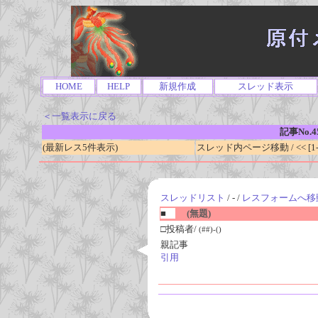
HOME
HELP
新規作成
スレッド表示
＜一覧表示に戻る
記事No.4
(最新レス5件表示)
スレッド内ページ移動 / << [1-0
スレッドリスト
/ - /
レスフォームへ移
■
(無題)
□投稿者/
(##)-()
親記事
引用