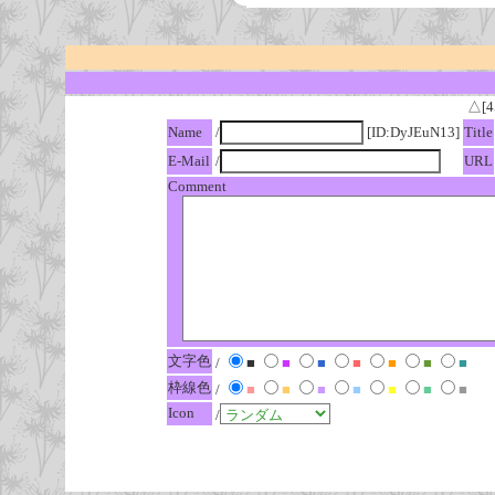
△[4
Name
/
[ID:DyJEuN13]
Title
E-Mail
/
URL
Comment
文字色
/
■
■
■
■
■
■
■
枠線色
/
■
■
■
■
■
■
■
Icon
/