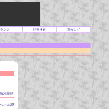
ランク
記事検索
過去ログ
編集
|
削除
]
ームへ移動