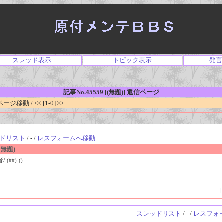
スレッド表示
トピック表示
発言
記事No.45559 [(無題)] 返信ページ
移動 / << [1-0] >>
ドリスト
/ - /
レスフォームへ移動
無題)
者/
(##)-()
[
スレッドリスト
/ - /
レスフォ