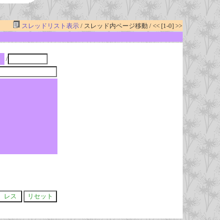
スレッドリスト表示
/ スレッド内ページ移動 / << [1-0] >>
/