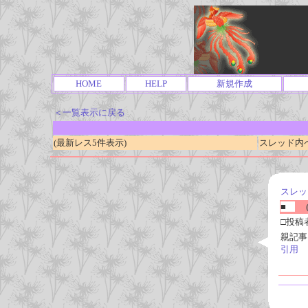
HOME
HELP
新規作成
＜一覧表示に戻る
(最新レス5件表示)
スレッド内ページ
スレッ
■
(
□投稿
親記事
引用