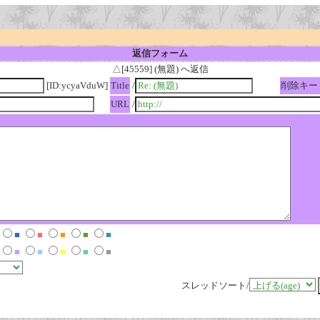
返信フォーム
△[45559] (無題) へ返信
[ID:ycyaVduW]
Title
/
削除キー
URL
/
■
■
■
■
■
■
■
■
■
■
スレッドソート/