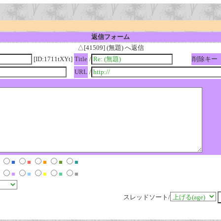
返信フォーム
△[41509] (無題) へ返信
[ID:1711tXYt]
Title
/
削除キー
URL
/
■
■
■
■
■
■
■
■
■
■
スレッドソート/