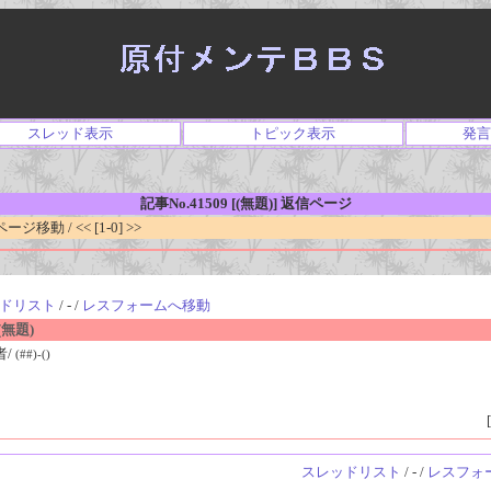
スレッド表示
トピック表示
発言
記事No.41509 [(無題)] 返信ページ
移動 / << [1-0] >>
ドリスト
/ - /
レスフォームへ移動
無題)
者/
(##)-()
[
スレッドリスト
/ - /
レスフォ