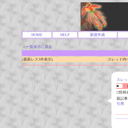
HOME
HELP
新規作成
＜一覧表示に戻る
(最新レス5件表示)
スレッド内ページ
スレッ
■
(
□投稿
親記事
引用