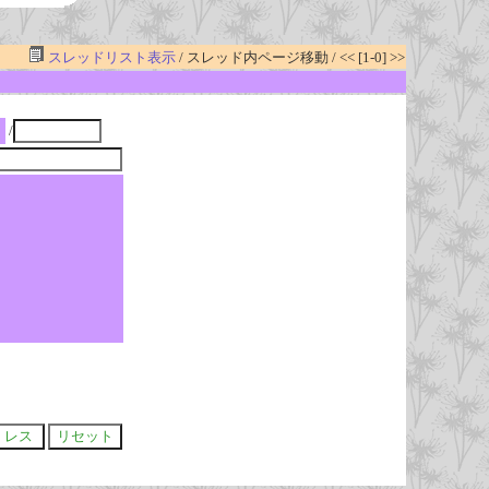
スレッドリスト表示
/ スレッド内ページ移動 / << [1-0] >>
/