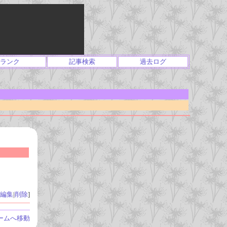
ランク
記事検索
過去ログ
編集
|
削除
]
ームへ移動