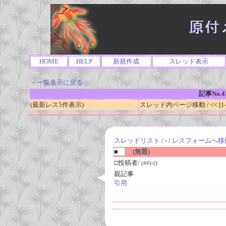
HOME
HELP
新規作成
スレッド表示
＜一覧表示に戻る
記事No.4
(最新レス5件表示)
スレッド内ページ移動 / << [1-0
スレッドリスト
/ - /
レスフォームへ移
■
(無題)
□投稿者/
(##)-()
親記事
引用