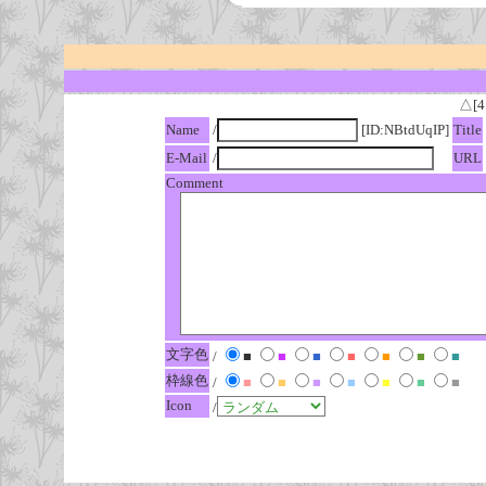
△[4
Name
/
[ID:NBtdUqIP]
Title
E-Mail
/
URL
Comment
文字色
/
■
■
■
■
■
■
■
枠線色
/
■
■
■
■
■
■
■
Icon
/