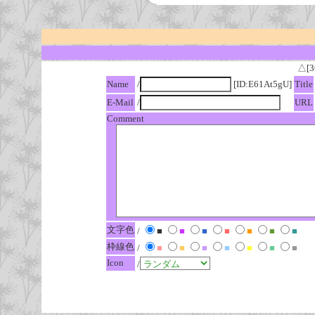
△[3
Name
/
[ID:E61At5gU]
Title
E-Mail
/
URL
Comment
文字色
/
■
■
■
■
■
■
■
枠線色
/
■
■
■
■
■
■
■
Icon
/