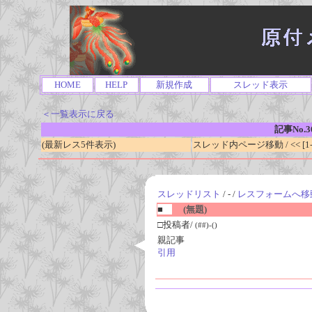
HOME
HELP
新規作成
スレッド表示
＜一覧表示に戻る
記事No.3
(最新レス5件表示)
スレッド内ページ移動 / << [1-0
スレッドリスト
/ - /
レスフォームへ移
■
(無題)
□投稿者/
(##)-()
親記事
引用