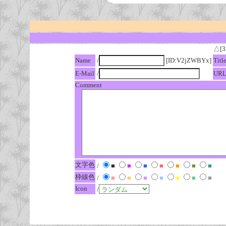
△[3
Name
/
[ID:V2jZWBYx]
Titl
E-Mail
/
UR
Comment
文字色
/
■
■
■
■
■
■
■
枠線色
/
■
■
■
■
■
■
■
Icon
/