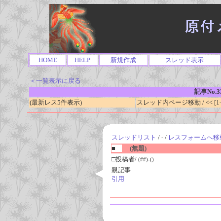
HOME
HELP
新規作成
スレッド表示
＜一覧表示に戻る
記事No.3
(最新レス5件表示)
スレッド内ページ移動 / << [1-0
スレッドリスト
/ - /
レスフォームへ移
■
(無題)
□投稿者/
(##)-()
親記事
引用