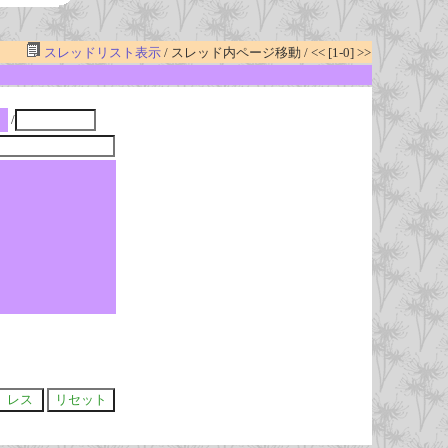
スレッドリスト表示
/ スレッド内ページ移動 / << [1-0] >>
/