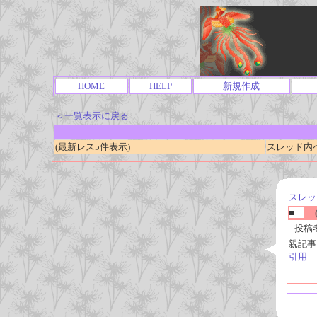
HOME
HELP
新規作成
＜一覧表示に戻る
(最新レス5件表示)
スレッド内ページ
スレッ
■
(
□投稿
親記事
引用