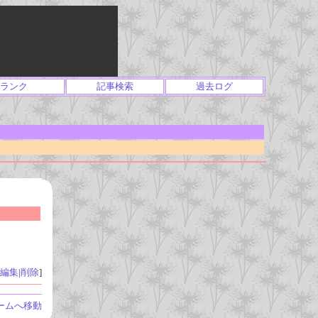
ランク
記事検索
過去ログ
編集
|
削除
]
ームへ移動