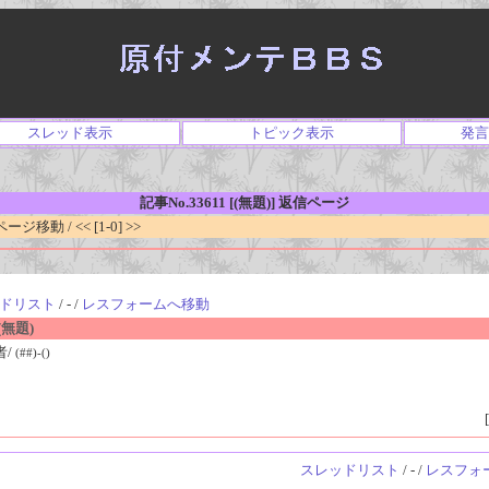
スレッド表示
トピック表示
発言
記事No.33611 [(無題)] 返信ページ
移動 / << [1-0] >>
ドリスト
/ - /
レスフォームへ移動
無題)
者/
(##)-()
[
スレッドリスト
/ - /
レスフォ