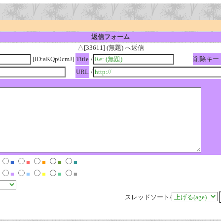
返信フォーム
△[33611] (無題) へ返信
[ID:aKQp0cmJ]
Title
/
削除キー
URL
/
■
■
■
■
■
■
■
■
■
■
スレッドソート/