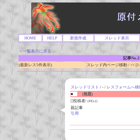
HOME
HELP
新規作成
スレッド表示
＜一覧表示に戻る
記事No.2
(最新レス5件表示)
スレッド内ページ移動 / << [1-0
スレッドリスト
/ - /
レスフォームへ移
■
(無題)
□投稿者/
(##)-()
親記事
引用