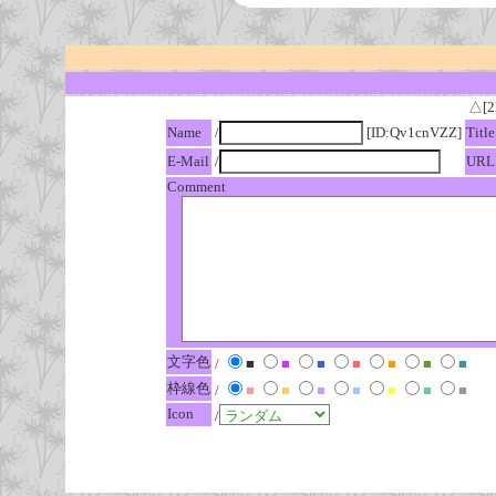
△[2
Name
/
[ID:Qv1cnVZZ]
Title
E-Mail
/
URL
Comment
文字色
/
■
■
■
■
■
■
■
枠線色
/
■
■
■
■
■
■
■
Icon
/