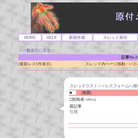
HOME
HELP
新規作成
スレッド表示
＜一覧表示に戻る
記事No.1
(最新レス5件表示)
スレッド内ページ移動 / << [1-0
スレッドリスト
/ - /
レスフォームへ移
■
(無題)
□投稿者/
(##)-()
親記事
引用