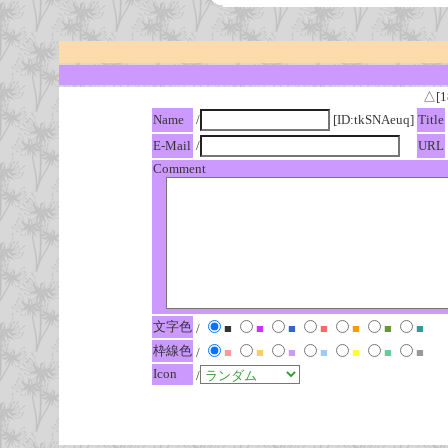
△[1
Name
/
[ID:tkSNAeuq]
Title
E-Mail
/
URL
Comment
文字色
/
■
■
■
■
■
■
■
枠線色
/
■
■
■
■
■
■
■
Icon
/