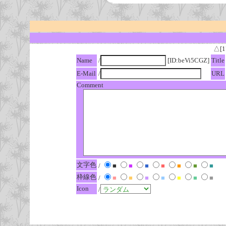
△[1
Name
/
[ID:beVi5CGZ]
Title
E-Mail
/
URL
Comment
文字色
/
■
■
■
■
■
■
■
枠線色
/
■
■
■
■
■
■
■
Icon
/