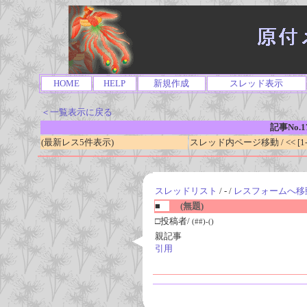
HOME
HELP
新規作成
スレッド表示
＜一覧表示に戻る
記事No.1
(最新レス5件表示)
スレッド内ページ移動 / << [1-0
スレッドリスト
/ - /
レスフォームへ移
■
(無題)
□投稿者/
(##)-()
親記事
引用