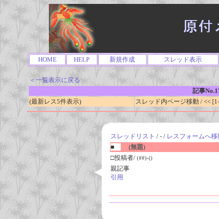
HOME
HELP
新規作成
スレッド表示
＜一覧表示に戻る
記事No.1
(最新レス5件表示)
スレッド内ページ移動 / << [1-0
スレッドリスト
/ - /
レスフォームへ移
■
(無題)
□投稿者/
(##)-()
親記事
引用