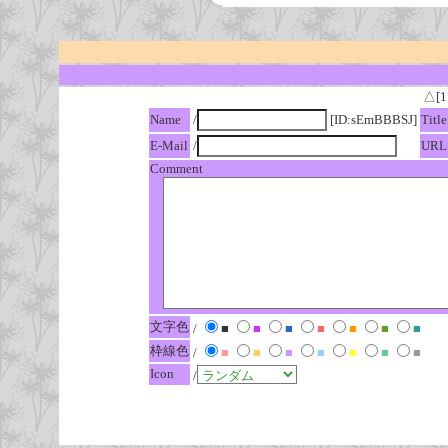
△[1
Name
/
[ID:sEmBBBSJ]
Title
E-Mail
/
URL
Comment
文字色
/
■
■
■
■
■
■
■
枠線色
/
■
■
■
■
■
■
■
Icon
/