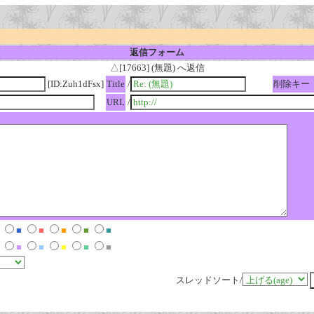
返信フォーム
△[17663] (無題) へ返信
[ID:Zuh1dFsx]
Title
/
削除キー
URL
/
■
■
■
■
■
■
■
■
■
■
スレッドソート/