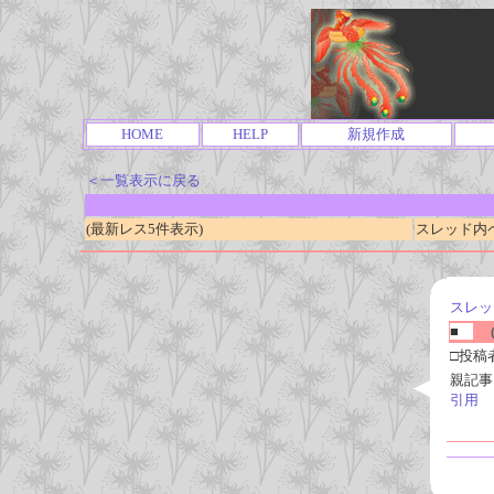
HOME
HELP
新規作成
＜一覧表示に戻る
(最新レス5件表示)
スレッド内ページ
スレッ
■
(
□投稿
親記事
引用