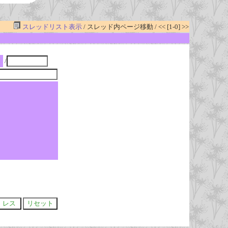
スレッドリスト表示
/ スレッド内ページ移動 / << [1-0] >>
/