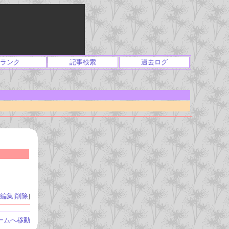
ランク
記事検索
過去ログ
編集
|
削除
]
ームへ移動