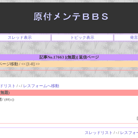
スレッド表示
トピック表示
発言
記事No.17663 [(無題)] 返信ページ
移動 / << [1-0] >>
ドリスト
/ - /
レスフォームへ移動
無題)
者/
(##)-()
[
スレッドリスト
/ - /
レスフォ