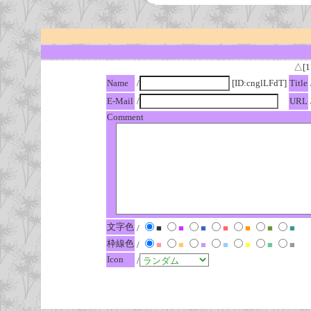
△[1
Name
/
[ID:cnglLFdT]
Title
E-Mail
/
URL
Comment
文字色
/
■
■
■
■
■
■
■
枠線色
/
■
■
■
■
■
■
■
Icon
/