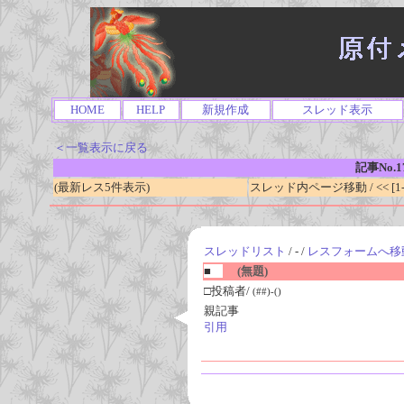
HOME
HELP
新規作成
スレッド表示
＜一覧表示に戻る
記事No.1
(最新レス5件表示)
スレッド内ページ移動 / << [1-0
スレッドリスト
/ - /
レスフォームへ移
■
(無題)
□投稿者/
(##)-()
親記事
引用