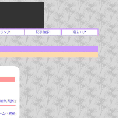
ランク
記事検索
過去ログ
編集
|
削除
]
ームへ移動