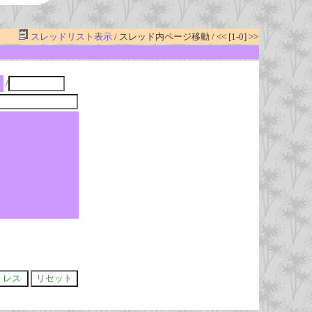
スレッドリスト表示
/ スレッド内ページ移動 / << [1-0] >>
/