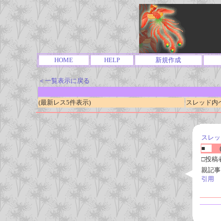
HOME
HELP
新規作成
＜一覧表示に戻る
(最新レス5件表示)
スレッド内ページ
スレッ
■
(
□投稿
親記事
引用