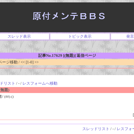
スレッド表示
トピック表示
発言
記事No.17629 [(無題)] 返信ページ
移動 / << [1-0] >>
ドリスト
/ - /
レスフォームへ移動
無題)
者/
(##)-()
[
スレッドリスト
/ - /
レスフォ