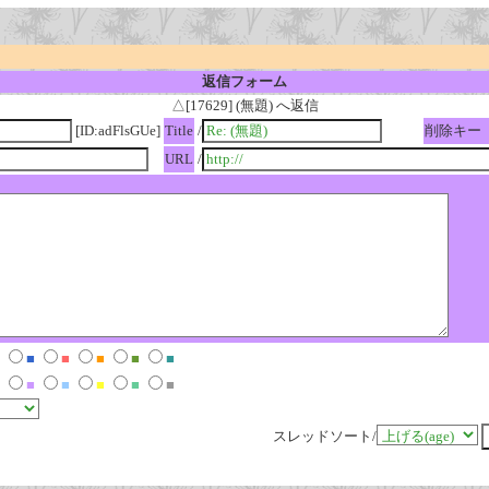
返信フォーム
△[17629] (無題) へ返信
[ID:adFlsGUe]
Title
/
削除キー
URL
/
■
■
■
■
■
■
■
■
■
■
スレッドソート/