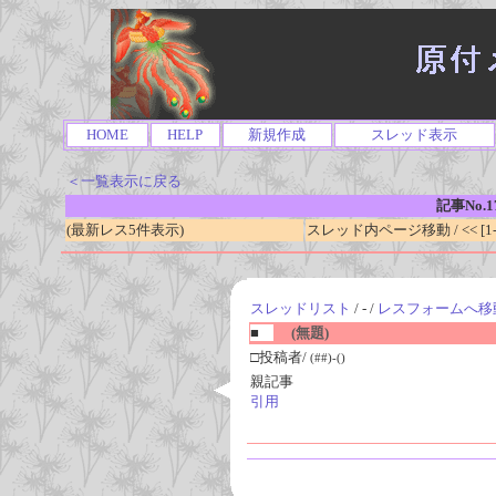
HOME
HELP
新規作成
スレッド表示
＜一覧表示に戻る
記事No.1
(最新レス5件表示)
スレッド内ページ移動 / << [1-0
スレッドリスト
/ - /
レスフォームへ移
■
(無題)
□投稿者/
(##)-()
親記事
引用