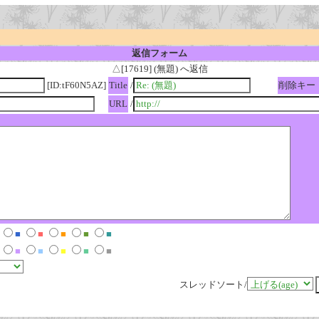
返信フォーム
△[17619] (無題) へ返信
[ID:tF60N5AZ]
Title
/
削除キー
URL
/
■
■
■
■
■
■
■
■
■
■
スレッドソート/