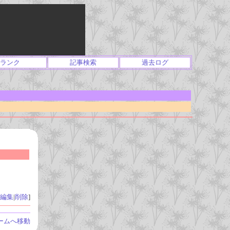
ランク
記事検索
過去ログ
編集
|
削除
]
ームへ移動