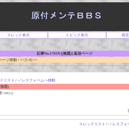
スレッド表示
トピック表示
発言
記事No.17619 [(無題)] 返信ページ
移動 / << [1-0] >>
ドリスト
/ - /
レスフォームへ移動
無題)
者/
(##)-()
[
スレッドリスト
/ - /
レスフォ