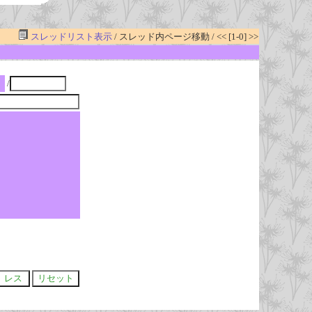
スレッドリスト表示
/ スレッド内ページ移動 / << [1-0] >>
/