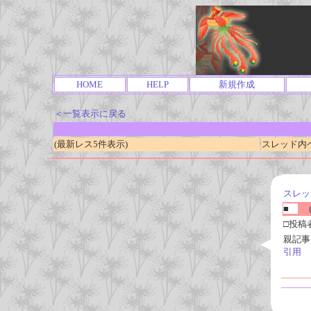
HOME
HELP
新規作成
＜一覧表示に戻る
(最新レス5件表示)
スレッド内ページ
スレッ
■
(
□投稿
親記事
引用