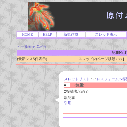
HOME
HELP
新規作成
スレッド表示
＜一覧表示に戻る
記事No.1
(最新レス5件表示)
スレッド内ページ移動 / << [1-0
スレッドリスト
/ - /
レスフォームへ移
■
(無題)
□投稿者/
(##)-()
親記事
引用