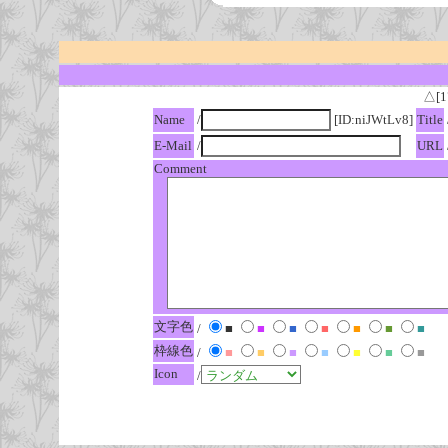
△[1
Name
/
[ID:niJWtLv8]
Title
E-Mail
/
URL
Comment
文字色
/
■
■
■
■
■
■
■
枠線色
/
■
■
■
■
■
■
■
Icon
/