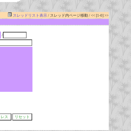
スレッドリスト表示
/ スレッド内ページ移動 / << [1-0] >>
/