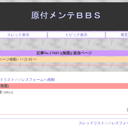
スレッド表示
トピック表示
発言
記事No.17605 [(無題)] 返信ページ
移動 / << [1-0] >>
ドリスト
/ - /
レスフォームへ移動
無題)
者/
(##)-()
[
スレッドリスト
/ - /
レスフォ