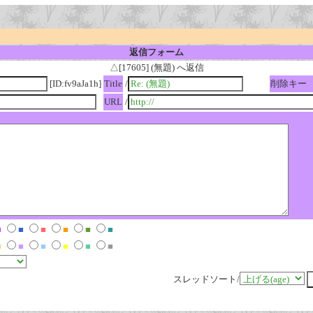
返信フォーム
△[17605] (無題) へ返信
[ID:fv9aJa1h]
Title
/
削除キー
URL
/
■
■
■
■
■
■
■
■
■
■
■
■
スレッドソート/