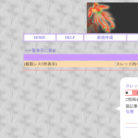
HOME
HELP
新規作成
＜一覧表示に戻る
(最新レス5件表示)
スレッド内ページ
スレッ
■
(
□投稿
親記事
引用