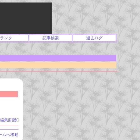
ランク
記事検索
過去ログ
編集
|
削除
]
ームへ移動