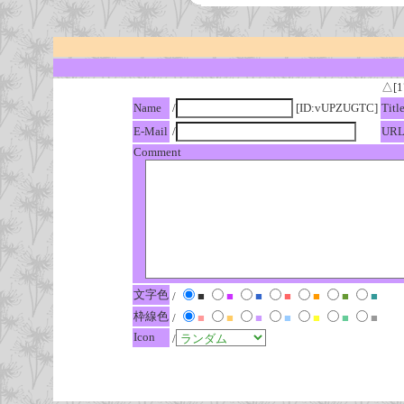
△[1
Name
/
[ID:vUPZUGTC]
Titl
E-Mail
/
UR
Comment
文字色
/
■
■
■
■
■
■
■
枠線色
/
■
■
■
■
■
■
■
Icon
/