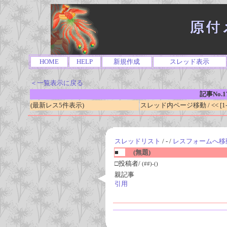
HOME
HELP
新規作成
スレッド表示
＜一覧表示に戻る
記事No.1
(最新レス5件表示)
スレッド内ページ移動 / << [1-0
スレッドリスト
/ - /
レスフォームへ移
■
(無題)
□投稿者/
(##)-()
親記事
引用