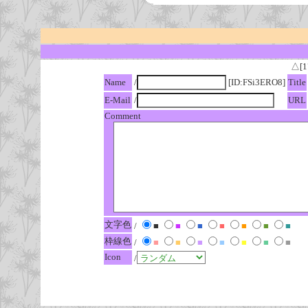
△[1
Name
/
[ID:FSi3ERO8]
Title
E-Mail
/
URL
Comment
文字色
/
■
■
■
■
■
■
■
枠線色
/
■
■
■
■
■
■
■
Icon
/