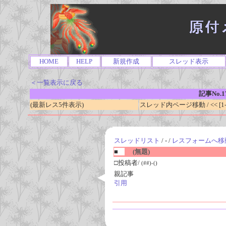
HOME
HELP
新規作成
スレッド表示
＜一覧表示に戻る
記事No.1
(最新レス5件表示)
スレッド内ページ移動 / << [1-0
スレッドリスト
/ - /
レスフォームへ移
■
(無題)
□投稿者/
(##)-()
親記事
引用