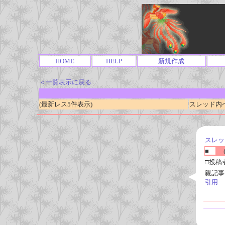
HOME
HELP
新規作成
＜一覧表示に戻る
(最新レス5件表示)
スレッド内ページ
スレッ
■
(
□投稿
親記事
引用