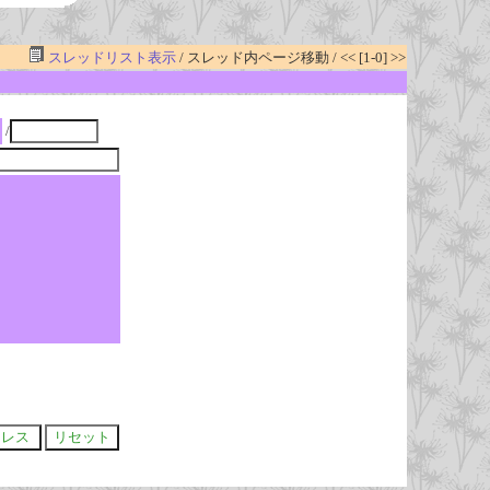
スレッドリスト表示
/ スレッド内ページ移動 / << [1-0] >>
/