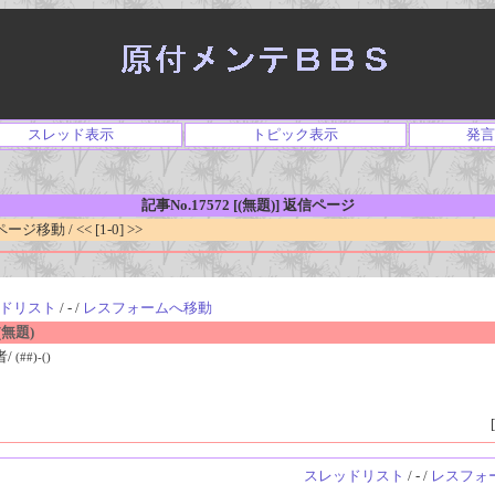
スレッド表示
トピック表示
発言
記事No.17572 [(無題)] 返信ページ
移動 / << [1-0] >>
ドリスト
/ - /
レスフォームへ移動
無題)
者/
(##)-()
[
スレッドリスト
/ - /
レスフォ