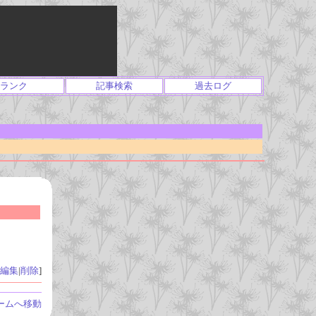
ランク
記事検索
過去ログ
編集
|
削除
]
ームへ移動