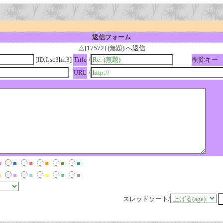
返信フォーム
△[17572] (無題) へ返信
[ID:Lsc3hir3]
Title
/
削除キー
URL
/
■
■
■
■
■
■
■
■
■
■
■
■
スレッドソート/