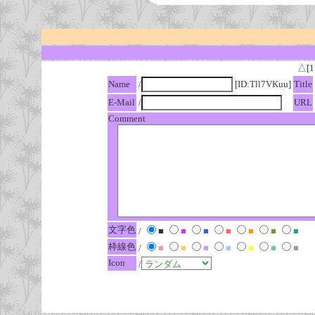
△[1
Name
/
[ID:Tll7VKuu]
Title
E-Mail
/
URL
Comment
文字色
/
■
■
■
■
■
■
■
枠線色
/
■
■
■
■
■
■
■
Icon
/