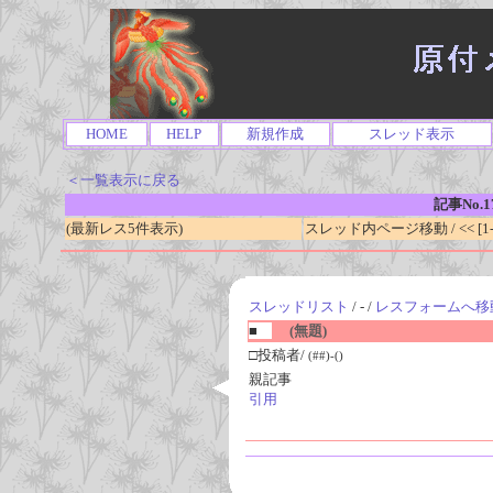
HOME
HELP
新規作成
スレッド表示
＜一覧表示に戻る
記事No.1
(最新レス5件表示)
スレッド内ページ移動 / << [1-0
スレッドリスト
/ - /
レスフォームへ移
■
(無題)
□投稿者/
(##)-()
親記事
引用