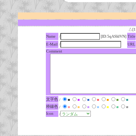
△[1
Name
/
[ID:5qASIdVN]
Title
E-Mail
/
URL
Comment
文字色
/
■
■
■
■
■
■
■
枠線色
/
■
■
■
■
■
■
■
Icon
/