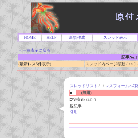
HOME
HELP
新規作成
スレッド表示
＜一覧表示に戻る
記事No.1
(最新レス5件表示)
スレッド内ページ移動 / << [1-0
スレッドリスト
/ - /
レスフォームへ移
■
(無題)
□投稿者/
(##)-()
親記事
引用