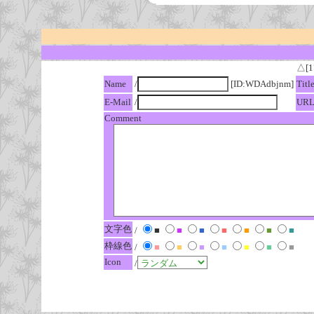
△[1
Name
/
[ID:WDAdbjnm]
Titl
E-Mail
/
UR
Comment
文字色
/
■
■
■
■
■
■
■
枠線色
/
■
■
■
■
■
■
■
Icon
/