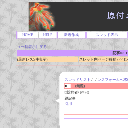
HOME
HELP
新規作成
スレッド表示
＜一覧表示に戻る
記事No.1
(最新レス5件表示)
スレッド内ページ移動 / << [1-0
スレッドリスト
/ - /
レスフォームへ移
■
(無題)
□投稿者/
(##)-()
親記事
引用