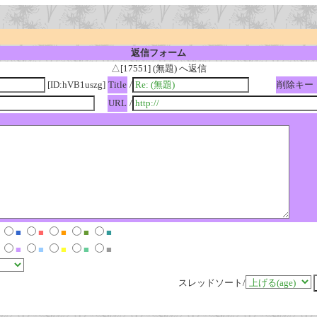
返信フォーム
△[17551] (無題) へ返信
[ID:hVB1uszg]
Title
/
削除キー
URL
/
■
■
■
■
■
■
■
■
■
■
スレッドソート/