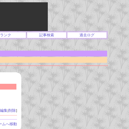
ランク
記事検索
過去ログ
編集
|
削除
]
ームへ移動