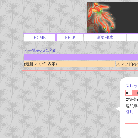
HOME
HELP
新規作成
＜一覧表示に戻る
(最新レス5件表示)
スレッド内ページ
スレッ
■
(
□投稿
親記事
引用