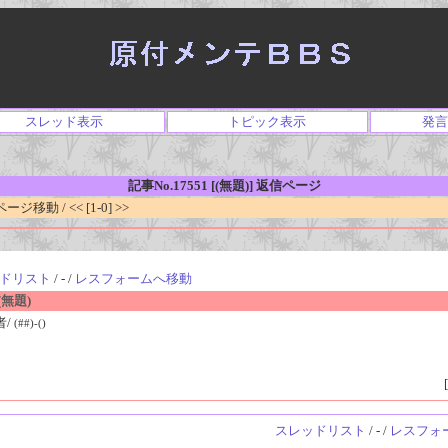
スレッド表示
トピック表示
発言
記事No.17551 [(無題)] 返信ページ
移動 / << [1-0] >>
ドリスト
/ - /
レスフォームへ移動
無題)
者/
(##)-()
[
スレッドリスト
/ - /
レスフォ