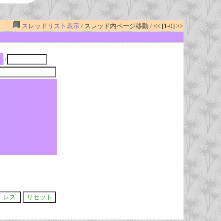
スレッドリスト表示
/ スレッド内ページ移動 / << [1-0] >>
/